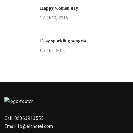
Happy women day
27
Th10
2015
Easy sparkling sangria
05
Th5
2015
Call.
02363913555
Email:
fo@elchotel.com