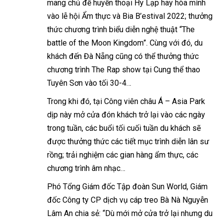
mang chủ đề huyền thoại Hy Lạp hay hòa mình
vào lễ hội Ẩm thực và Bia B’estival 2022; thưởng
thức chương trình biểu diễn nghệ thuật “The
battle of the Moon Kingdom”. Cùng với đó, du
khách đến Đà Nẵng cũng có thể thưởng thức
chương trình The Rap show tại Cung thể thao
Tuyên Sơn vào tối 30-4…
Trong khi đó, tại Công viên châu Á – Asia Park
dịp này mở cửa đón khách trở lại vào các ngày
trong tuần, các buổi tối cuối tuần du khách sẽ
được thưởng thức các tiết mục trình diễn lân sư
rồng; trải nghiệm các gian hàng ẩm thực, các
chương trình âm nhạc…
Phó Tổng Giám đốc Tập đoàn Sun World, Giám
đốc Công ty CP dịch vụ cáp treo Bà Nà Nguyễn
Lâm An chia sẻ: “Dù mới mở cửa trở lại nhưng du