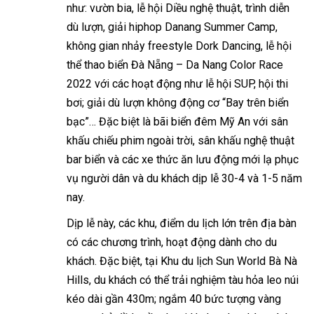
như: vườn bia, lễ hội Diều nghệ thuật, trình diễn
dù lượn, giải hiphop Danang Summer Camp,
không gian nhảy freestyle Dork Dancing, lễ hội
thể thao biển Đà Nẵng – Da Nang Color Race
2022 với các hoạt động như lễ hội SUP, hội thi
bơi; giải dù lượn không động cơ “Bay trên biển
bạc”… Đặc biệt là bãi biển đêm Mỹ An với sân
khấu chiếu phim ngoài trời, sân khấu nghệ thuật
bar biển và các xe thức ăn lưu động mới lạ phục
vụ người dân và du khách dịp lễ 30-4 và 1-5 năm
nay.
Dịp lễ này, các khu, điểm du lịch lớn trên địa bàn
có các chương trình, hoạt động dành cho du
khách. Đặc biệt, tại Khu du lịch Sun World Bà Nà
Hills, du khách có thể trải nghiệm tàu hỏa leo núi
kéo dài gần 430m; ngắm 40 bức tượng vàng