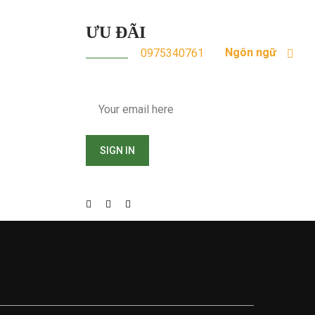
ƯU ĐÃI
Ngôn ngữ
0975340761