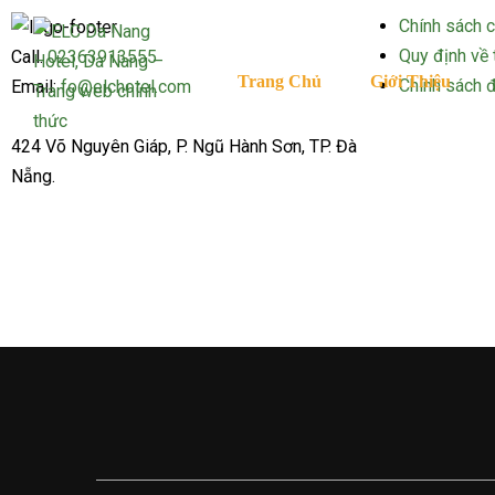
Chính sách 
Quy định về 
Call.
02363913555
Trang Chủ
Giới Thiệu
Chính sách 
Email:
fo@elchotel.com
424 Võ Nguyên Giáp, P. Ngũ Hành Sơn, TP. Đà
Nẵng.